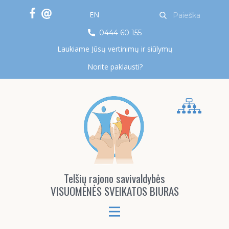
EN
0444 60 155
Laukiame Jūsų vertinimų ir siūlymų
Norite paklausti?
Telšių rajono savivaldybės
VISUOMENĖS SVEIKATOS BIURAS