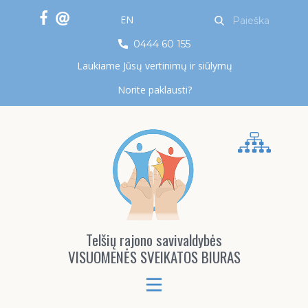
EN
0444 60 155
Laukiame Jūsų vertinimų ir siūlymų
Norite paklausti?
Telšių rajono savivaldybės
VISUOMENĖS SVEIKATOS BIURAS