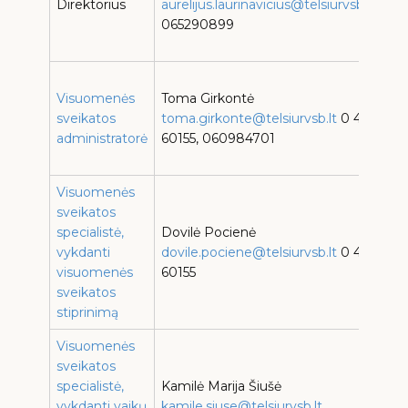
Direktorius
aurelijus.laurinavicius@telsiurvsb.lt
065290899
s
b
T
Visuomenės
Toma Girkontė
s
sveikatos
toma.girkonte@telsiurvsb.lt
0 444
administratorė
60155, 060984701
s
b
Visuomenės
sveikatos
T
specialistė,
Dovilė Pocienė
s
vykdanti
dovile.pociene@telsiurvsb.lt
0 444
visuomenės
60155
s
sveikatos
b
stiprinimą
Visuomenės
sveikatos
T
specialistė,
Kamilė Marija Šiušė
s
vykdanti vaikų
kamile.siuse@telsiurvsb.lt