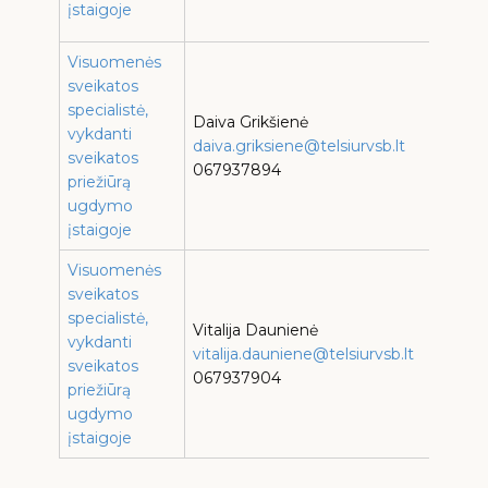
įstaigoje
c
Visuomenės
sveikatos
L
specialistė,
d
Daiva Grikšienė
vykdanti
„
daiva.griksiene@telsiurvsb.lt
sveikatos
L
067937894
priežiūrą
d
ugdymo
„
įstaigoje
Visuomenės
sveikatos
L
specialistė,
d
Vitalija Daunienė
vykdanti
„
vitalija.dauniene@telsiurvsb.lt
sveikatos
L
067937904
priežiūrą
d
ugdymo
„
įstaigoje