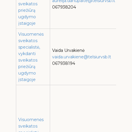
aurelija.danupaite@telsiurvsb.lt
B
sveikatos
067938204
g
priežiūrą
ugdymo
įstaigoje
Visuomenės
T
sveikatos
„
specialistė,
Vaida Urvakienė
g
vykdanti
vaida.urvakiene@telsiurvsb.lt
T
sveikatos
067938194
priežiūrą
p
ugdymo
įstaigoje
T
„
p
T
„
Visuomenės
p
sveikatos
Ž