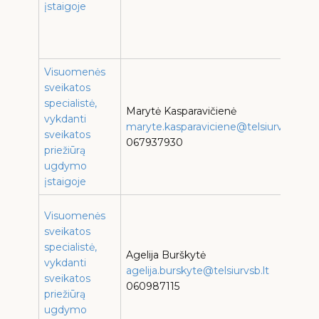
įstaigoje
T
d
c
Visuomenės
sveikatos
specialistė,
L
Marytė Kasparavičienė
vykdanti
d
maryte.kasparaviciene@telsiurvsb.lt
sveikatos
„
067937930
priežiūrą
d
ugdymo
įstaigoje
V
Visuomenės
M
sveikatos
V
specialistė,
Agelija Burškytė
g
vykdanti
agelija.burskyte@telsiurvsb.lt
V
sveikatos
060987115
r
priežiūrą
p
ugdymo