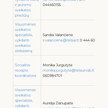
ir jaunimo
044460155
s
sveikatos
b
priežiūrą
Visuomenės
T
sveikatos
s
specialistė,
Sandra Valančienė
vykdanti
s.valanciene@telsiai.lt
0 444 60155
s
sveikatos
b
stebėseną
T
Socialinio
Monika Jurgutytė
s
recepto
monika.jurgutyte@telsiurvsb.lt
koordinatorė
060984701
s
b
Visuomenės
sveikatos
specialistė,
Aurelija Danupaitė
T
vykdanti