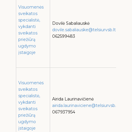
p
Visuomenės
T
sveikatos
„
specialistė,
Dovilė Sabaliauskė
p
vykdanti
dovile.sabaliauske@telsiurvsb.lt
D
sveikatos
062599483
s
priežiūrą
T
ugdymo
p
įstaigoje
S
s
T
p
Visuomenės
T
sveikatos
p
specialistė,
Airida Laurinavičienė
V
vykdanti
airida.laurinaviciene@telsiurvsb.lt
s
sveikatos
067937954
L
priežiūrą
d
ugdymo
„
įstaigoje
V