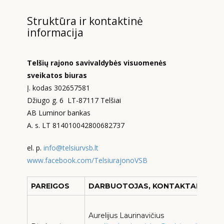
Struktūra ir kontaktinė
informacija
Telšių rajono savivaldybės visuomenės
sveikatos biuras
Į. kodas 302657581
Džiugo g. 6 LT-87117 Telšiai
AB Luminor bankas
A. s. LT 814010042800682737
el. p.
info@telsiurvsb.lt
www.facebook.com/TelsiurajonoVSB
PAREIGOS
DARBUOTOJAS, KONTAKTAI
T
Aurelijus Laurinavičius
s