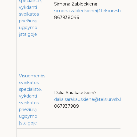
specialistė,
Simona Zableckienė
T
vykdanti
simona.zableckiene@telsiurvsb.lt
„
sveikatos
867938046
p
priežiūrą
ugdymo
s
įstaigoje
T
„
p
N
s
Visuomenės
T
sveikatos
g
specialistė,
V
Dalia Sarakauskienė
vykdanti
r
dalia.sarakauskiene@telsiurvsb.lt
sveikatos
p
067937989
priežiūrą
ugdymo
c
įstaigoje
s
T