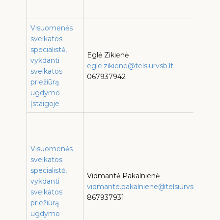
d
Visuomenės
sveikatos
T
specialistė,
V
Eglė Zikienė
vykdanti
K
egle.zikiene@telsiurvsb.lt
sveikatos
g
067937942
priežiūrą
ugdymo
l
įstaigoje
T
P
Visuomenės
g
sveikatos
T
specialistė,
Vidmantė Pakalnienė
vykdanti
vidmante.pakalniene@telsiurvsb.lt
P
sveikatos
867937931
g
priežiūrą
ugdymo
s