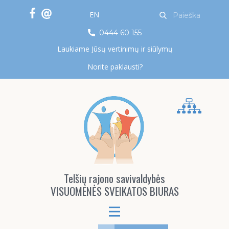
EN
0444 60 155
Laukiame Jūsų vertinimų ir siūlymų
Norite paklausti?
Telšių rajono savivaldybės
VISUOMENĖS SVEIKATOS BIURAS