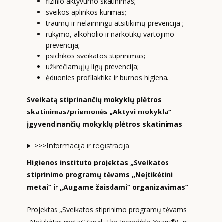
fizinio aktyvumo skatinimas;
sveikos aplinkos kūrimas;
traumų ir nelaimingų atsitikimų prevencija ;
rūkymo, alkoholio ir narkotikų vartojimo
prevencija;
psichikos sveikatos stiprinimas;
užkrečiamųjų ligų prevencija;
ėduonies profilaktika ir burnos higiena.
Sveikatą stiprinančių mokyklų plėtros
skatinimas/priemonės „Aktyvi mokykla“
įgyvendinančių mokyklų plėtros skatinimas
>>>Informacija ir registracija
Higienos instituto projektas „Sveikatos
stiprinimo programų tėvams „Neįtikėtini
metai“ ir „Augame žaisdami“ organizavimas”
Projektas „Sveikatos stiprinimo programų tėvams
„Neįtikėtini metai“ (angl. The Incredible Years®) ir