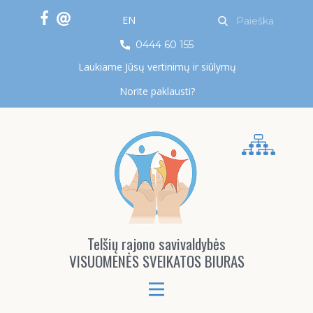
EN
0444 60 155
Laukiame Jūsų vertinimų ir siūlymų
Norite paklausti?
Telšių rajono savivaldybės
VISUOMENĖS SVEIKATOS BIURAS