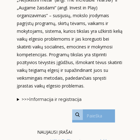
„Augame žaisdami“ (angl. Invest in Play)
organizavimas” – susijusių, mokslo įrodymais
pagrįstų programų, skirtų tėvams, vaikams ir
mokytojams, sistema, kurios tikslas yra užkirsti kelią
vaikų elgesio problemoms ir jas koreguoti bei
skatinti vaikų socialines, emocines ir mokymosi
kompetencijas. Programų tikslas yra stiprinti
pozityvios tėvystės įgūdžius, išmokant tėvus skatinti
vaikų teigiamą elgesį ir supažindinant juos su
veiksmingais metodais, padedančiais spręsti
įprastas vaikų elgesio problemas.
>>>Informacija ir registracija
NAUJAUSI ĮRAŠAI