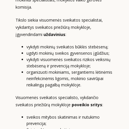
komisija.
Tikslo siekia visuomenės sveikatos specialistai,
vykdantys sveikatos priežiūrą mokykloje,
įgyvendindami
uždavinius
:
vykdyti mokinių sveikatos būklės stebėseną;
ugdyti mokinių sveikos gyvensenos įgūdžius;
vykdyti visuomenės sveikatos rizikos veiksnių
stebėseną ir prevenciją mokykloje;
organizuoti mokiniams, sergantiems lėtinėmis
neinfekcinėmis ligomis, mokinio savirūpai
reikalingą pagalbą mokykloje.
Visuomenės sveikatos specialisto, vykdančio
sveikatos priežiūrą mokykloje
poveikio sritys
:
sveikos mitybos skatinimas ir nutukimo
prevencija;