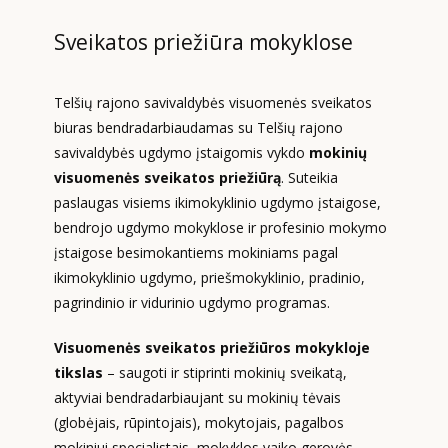
Sveikatos priežiūra mokyklose
Telšių rajono savivaldybės visuomenės sveikatos
biuras bendradarbiaudamas su Telšių rajono
savivaldybės ugdymo įstaigomis vykdo
mokinių
visuomenės sveikatos priežiūrą
. Suteikia
paslaugas visiems ikimokyklinio ugdymo įstaigose,
bendrojo ugdymo mokyklose ir profesinio mokymo
įstaigose besimokantiems mokiniams pagal
ikimokyklinio ugdymo, priešmokyklinio, pradinio,
pagrindinio ir vidurinio ugdymo programas.
Visuomenės sveikatos priežiūros mokykloje
tikslas
– saugoti ir stiprinti mokinių sveikatą,
aktyviai bendradarbiaujant su mokinių tėvais
(globėjais, rūpintojais), mokytojais, pagalbos
mokiniui specialistais, mokyklos vaiko gerovės