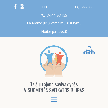
EN
0444 60 155
Laukiame Jūsų vertinimų ir siūlymų
Norite paklausti?
Telšių rajono savivaldybės
VISUOMENĖS SVEIKATOS BIURAS