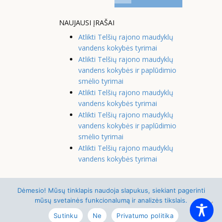
NAUJAUSI ĮRAŠAI
Atlikti Telšių rajono maudyklų
vandens kokybės tyrimai
Atlikti Telšių rajono maudyklų
vandens kokybės ir paplūdimio
smėlio tyrimai
Atlikti Telšių rajono maudyklų
vandens kokybės tyrimai
Atlikti Telšių rajono maudyklų
vandens kokybės ir paplūdimio
smėlio tyrimai
Atlikti Telšių rajono maudyklų
vandens kokybės tyrimai
Dėmesio! Mūsų tinklapis naudoja slapukus, siekiant pagerinti
© 2021-2026 Telšių rajono savivaldybės
mūsų svetainės funkcionalumą ir analizės tikslais.
visuomenės sveikatos biuras
Sutinku
Ne
Privatumo politika