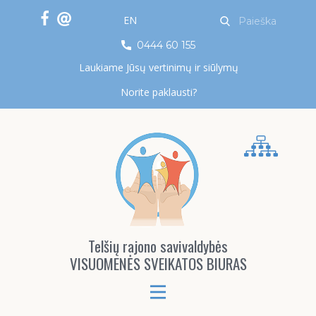
EN
0444 60 155
Laukiame Jūsų vertinimų ir siūlymų
Norite paklausti?
Telšių rajono savivaldybės
VISUOMENĖS SVEIKATOS BIURAS