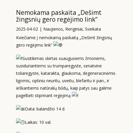
Nemokama paskaita „Dešimt
žingsnių gero regėjimo link“
2025-04-02
Naujienos
,
Renginiai
,
Sveikata
Kviečiame į nemokamą paskaitą „Dešimt žingsnių
gero regėjimo link”
Susitikimas skirtas suaugusiems žmonėms,
susiduriantiems su trumparegyste, senatvine
toliaregyste, katarakta, glaukoma, degeneracinėmis
ligomis, optiniu neuritu, uveitu, blefaritu ir pan., ir
ieškantiems natūralių būdų, kaip patys sau galime
pagelbėti stiprinant regėjimą
Data: balandžio 14 d.
Laikas: 10 val.