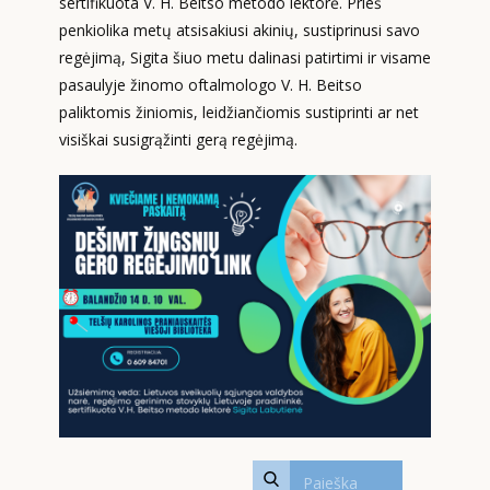
sertifikuota V. H. Beitso metodo lektorė. Prieš
penkiolika metų atsisakiusi akinių, sustiprinusi savo
regėjimą, Sigita šiuo metu dalinasi patirtimi ir visame
pasaulyje žinomo oftalmologo V. H. Beitso
paliktomis žiniomis, leidžiančiomis sustiprinti ar net
visiškai susigrąžinti gerą regėjimą.