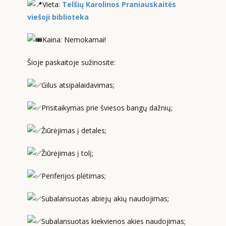
Vieta:
Telšių Karolinos Praniauskaitės
viešoji biblioteka
Kaina: Nemokamai!
Šioje paskaitoje sužinosite:
Gilus atsipalaidavimas;
Prisitaikymas prie šviesos bangų dažnių;
Žiūrėjimas į detales;
Žiūrėjimas į tolį;
Periferijos plėtimas;
Subalansuotas abiejų akių naudojimas;
Subalansuotas kiekvienos akies naudojimas;