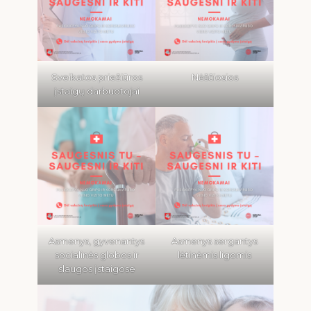
Sveikatos priežiūros
Nėščiosios
įstaigų darbuotojai
Asmenys, gyvenantys
Asmenys sergantys
socialinės globos ir
lėtinėmis ligomis
slaugos įstaigose