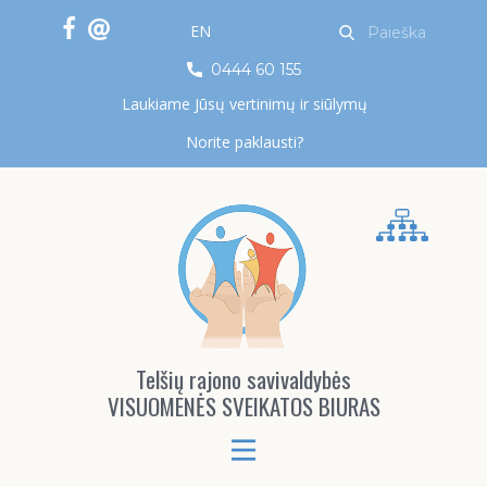
EN
0444 60 155
Laukiame Jūsų vertinimų ir siūlymų
Norite paklausti?
Telšių rajono savivaldybės
VISUOMENĖS SVEIKATOS BIURAS