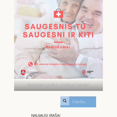
Asmenys nuo 65 m. amžiaus ir vyresni
NAUJAUSI ĮRAŠAI