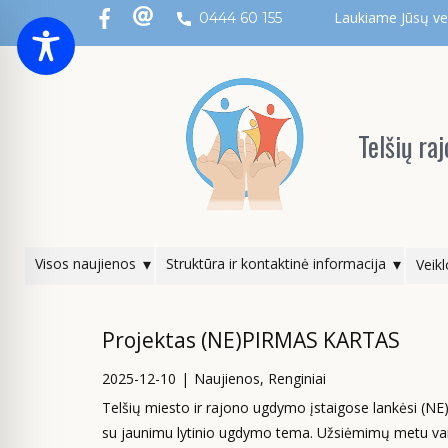
Laukiame Jūsų ver
0444 60 155
Telšių r
Visos naujienos
Struktūra ir kontaktinė informacija
Veikl
Projektas (NE)PIRMAS KARTAS
2025-12-10
Naujienos
,
Renginiai
Telšių miesto ir rajono ugdymo įstaigose lankėsi (N
su jaunimu lytinio ugdymo tema. Užsiėmimų metu vaik