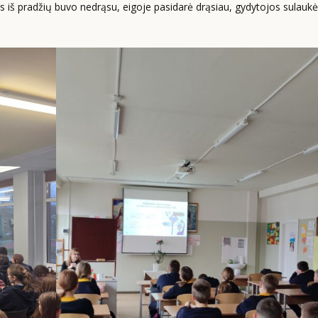
ors iš pradžių buvo nedrąsu, eigoje pasidarė drąsiau, gydytojos sulaukė