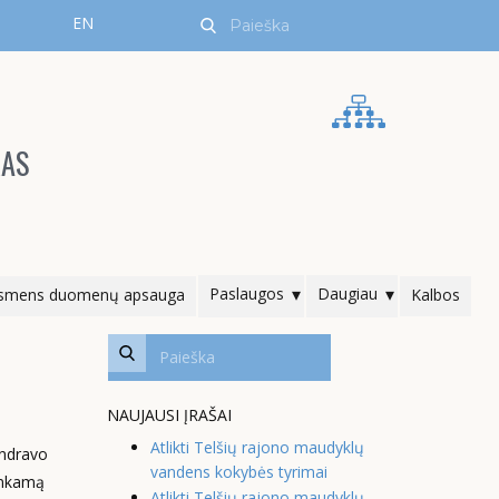
EN
RAS
Paslaugos
Daugiau
smens duomenų apsauga
Kalbos
NAUJAUSI ĮRAŠAI
Atlikti Telšių rajono maudyklų
endravo
vandens kokybės tyrimai
inkamą
Atlikti Telšių rajono maudyklų