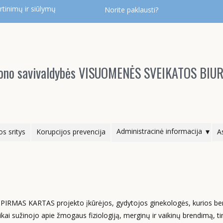
tinimų ir siūlymų
Norite paklausti?
ajono savivaldybės VISUOMENĖS SVEIKATOS BIU
Administracinė informacija
os sritys
Korupcijos prevencija
A
E)PIRMAS KARTAS projekto įkūrėjos, gydytojos ginekologės, kurios b
ai sužinojo apie žmogaus fiziologiją, merginų ir vaikinų brendimą, t