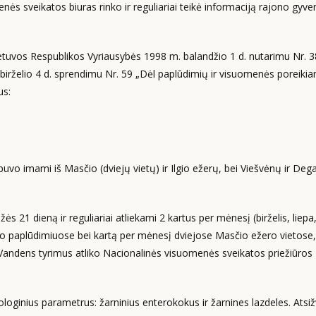
ės sveikatos biuras rinko ir reguliariai teikė informaciją rajono gyv
etuvos Respublikos Vyriausybės 1998 m. balandžio 1 d. nutarimu Nr. 3
rželio 4 d. sprendimu Nr. 59 „Dėl paplūdimių ir visuomenės poreiki
us:
 imami iš Masčio (dviejų vietų) ir Ilgio ežerų, bei Viešvėnų ir Dega
21 dieną ir reguliariai atliekami 2 kartus per mėnesį (birželis, liepa
ro paplūdimiuose bei kartą per mėnesį dviejose Masčio ežero vietose, 
 Vandens tyrimus atliko Nacionalinės visuomenės sveikatos priežiūros
ginius parametrus: žarninius enterokokus ir žarnines lazdeles. Atsiž