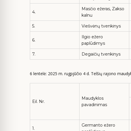
Masčio ežeras, Zakso
4.
kalnu
5.
Viešvėnų tvenkinys
Ilgio ežero
6.
paplūdimys
7.
Degaičių tvenkinys
6 lentelė: 2025 m. rugpjūčio 4 d. Telšių rajono maudy
Maudyklos
Eil. Nr.
pavadinimas
Germanto ežero
1.