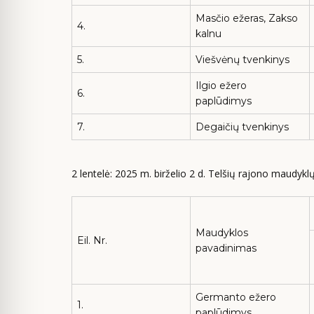
Masčio ežeras, Zakso
4.
kalnu
5.
Viešvėnų tvenkinys
Ilgio ežero
6.
paplūdimys
7.
Degaičių tvenkinys
2 lentelė: 2025 m. birželio 2 d. Telšių rajono maudyk
Maudyklos
Eil. Nr.
pavadinimas
Germanto ežero
1.
paplūdimys