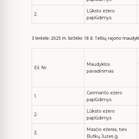
Lūksto ežero
2.
paplūdimys
3 lentelė: 2025 m. birželio 18 d. Telšių rajono maudy
Maudyklos
Eil. Nr.
pavadinimas
Germanto ežero
1.
paplūdimys
Lūksto ežero
2.
paplūdimys
Masčio ežeras, ties
3.
Butkų Juzės g.