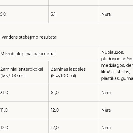
5,0
3,1
Nėra
ų vandens stebėjimo rezultatai
Nuolaužos,
Mikrobiologiniai parametrai
plūduriuojančio
medžiagos, de
Žarniniai enterokokai
Žarninės lazdelės
likučiai, stiklas,
(ksv/100 ml)
(ksv/100 ml)
plastikas, gum
31,0
61,0
Nėra
11,0
12,0
Nėra
12,0
17,0
Nėra