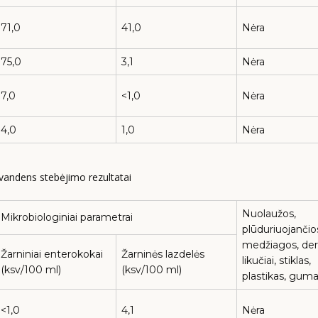
71,0
41,0
Nėra
75,0
3,1
Nėra
7,0
<1,0
Nėra
4,0
1,0
Nėra
 vandens stebėjimo rezultatai
Nuolaužos,
Mikrobiologiniai parametrai
plūduriuojančio
medžiagos, de
Žarniniai enterokokai
Žarninės lazdelės
likučiai, stiklas,
(ksv/100 ml)
(ksv/100 ml)
plastikas, gum
<1,0
4,1
Nėra