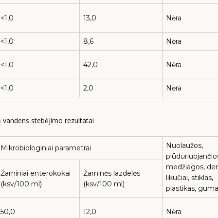
<1,0
13,0
Nėra
<1,0
8,6
Nėra
<1,0
42,0
Nėra
<1,0
2,0
Nėra
lų vandens stebėjimo rezultatai
Nuolaužos,
Mikrobiologiniai parametrai
plūduriuojančio
medžiagos, de
Žarniniai enterokokai
Žarninės lazdelės
likučiai, stiklas,
(ksv/100 ml)
(ksv/100 ml)
plastikas, gum
50,0
12,0
Nėra