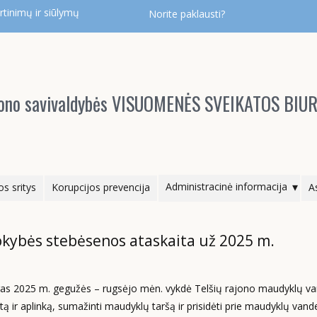
tinimų ir siūlymų
Norite paklausti?
ajono savivaldybės VISUOMENĖS SVEIKATOS BIU
Administracinė informacija
os sritys
Korupcijos prevencija
A
okybės stebėsenos ataskaita už 2025 m.
uras 2025 m. gegužės – rugsėjo mėn. vykdė Telšių rajono maudyklų v
 ir aplinką, sumažinti maudyklų taršą ir prisidėti prie maudyklų vand