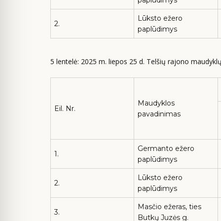
Lūksto ežero
2.
paplūdimys
5 lentelė: 2025 m. liepos 25 d. Telšių rajono maudykl
Maudyklos
Eil. Nr.
pavadinimas
Germanto ežero
1.
paplūdimys
Lūksto ežero
2.
paplūdimys
Masčio ežeras, ties
3.
Butkų Juzės g.