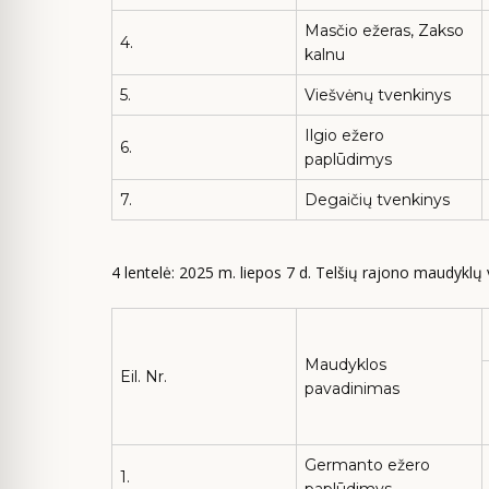
Masčio ežeras, Zakso
4.
kalnu
5.
Viešvėnų tvenkinys
Ilgio ežero
6.
paplūdimys
7.
Degaičių tvenkinys
4 lentelė: 2025 m. liepos 7 d. Telšių rajono maudyklų
Maudyklos
Eil. Nr.
pavadinimas
Germanto ežero
1.
paplūdimys