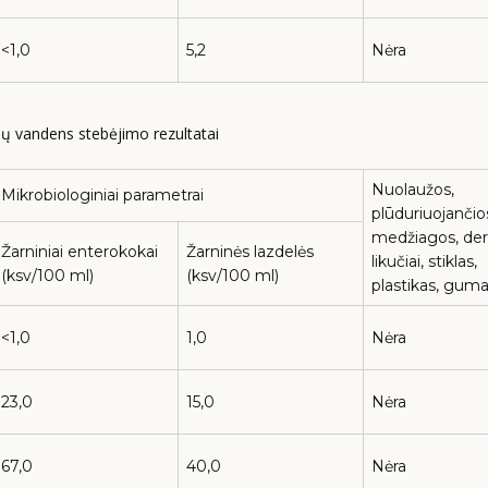
<1,0
5,2
Nėra
klų vandens stebėjimo rezultatai
Nuolaužos,
Mikrobiologiniai parametrai
plūduriuojančio
medžiagos, de
Žarniniai enterokokai
Žarninės lazdelės
likučiai, stiklas,
(ksv/100 ml)
(ksv/100 ml)
plastikas, gum
<1,0
1,0
Nėra
23,0
15,0
Nėra
67,0
40,0
Nėra