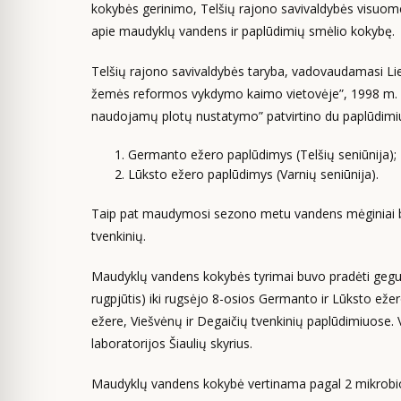
kokybės gerinimo, Telšių rajono savivaldybės visuomen
apie maudyklų vandens ir paplūdimių smėlio kokybę.
Telšių rajono savivaldybės taryba, vadovaudamasi Li
žemės reformos vykdymo kaimo vietovėje”, 1998 m. bi
naudojamų plotų nustatymo” patvirtino du paplūdimi
Germanto ežero paplūdimys (Telšių seniūnija);
Lūksto ežero paplūdimys (Varnių seniūnija).
Taip pat maudymosi sezono metu vandens mėginiai buvo
tvenkinių.
Maudyklų vandens kokybės tyrimai buvo pradėti gegužės 
rugpjūtis) iki rugsėjo 8-osios Germanto ir Lūksto eže
ežere, Viešvėnų ir Degaičių tvenkinių paplūdimiuose.
laboratorijos Šiaulių skyrius.
Maudyklų vandens kokybė vertinama pagal 2 mikrobiolo