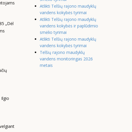
entojams
Atlikti Telšių rajono maudyklų
vandens kokybės tyrimai
Atlikti Telšių rajono maudyklų
85 „Dėl
vandens kokybės ir paplūdimio
ams
smėlio tyrimai
Atlikti Telšių rajono maudyklų
vandens kokybės tyrimai
Telšių rajono maudyklų
vandens monitoringas 2026
metais
ičių
,
Ilgio
velgiant