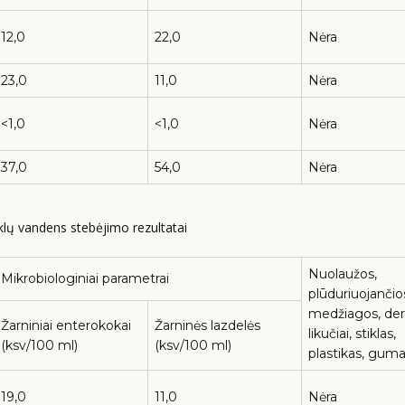
12,0
22,0
Nėra
23,0
11,0
Nėra
<1,0
<1,0
Nėra
37,0
54,0
Nėra
klų vandens stebėjimo rezultatai
Nuolaužos,
Mikrobiologiniai parametrai
plūduriuojančio
medžiagos, de
Žarniniai enterokokai
Žarninės lazdelės
likučiai, stiklas,
(ksv/100 ml)
(ksv/100 ml)
plastikas, gum
19,0
11,0
Nėra