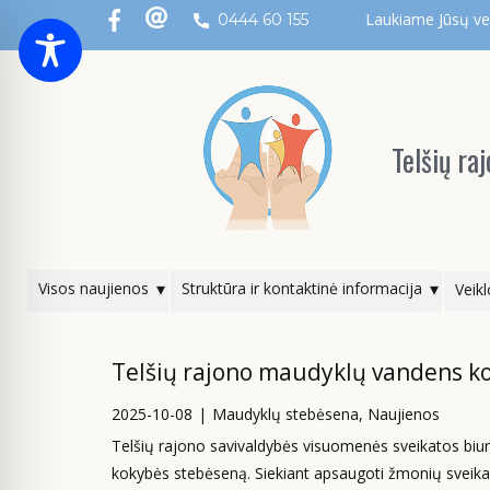
Laukiame Jūsų ver
0444 60 155
Telšių r
Visos naujienos
Struktūra ir kontaktinė informacija
Veikl
Telšių rajono maudyklų vandens k
2025-10-08
Maudyklų stebėsena
,
Naujienos
Telšių rajono savivaldybės visuomenės sveikatos bi
kokybės stebėseną. Siekiant apsaugoti žmonių sveikatą