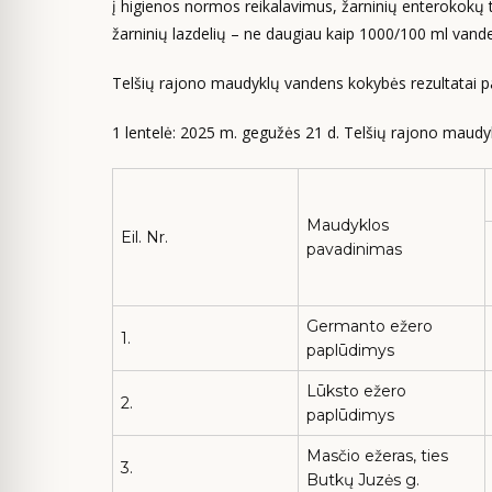
į higienos normos reikalavimus, žarninių enterokokų 
žarninių lazdelių – ne daugiau kaip 1000/100 ml vand
Telšių rajono maudyklų vandens kokybės rezultatai pat
1 lentelė: 2025 m. gegužės 21 d. Telšių rajono maudy
Maudyklos
Eil. Nr.
pavadinimas
Germanto ežero
1.
paplūdimys
Lūksto ežero
2.
paplūdimys
Masčio ežeras, ties
3.
Butkų Juzės g.