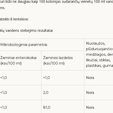
turi būti ne daugiau kaip 100 kolonijas sudarančių vienetų 100 ml van
ens.
eikti 8 lentelėse:
klų vandens stebėjimo rezultatai
Nuolaužos,
Mikrobiologiniai parametrai
plūduriuojančio
medžiagos, de
Žarniniai enterokokai
Žarninės lazdelės
likučiai, stiklas,
(ksv/100 ml)
(ksv/100 ml)
plastikas, gum
<1,0
<1,0
Nėra
<1,0
2,0
Nėra
<1,0
81,0
Nėra